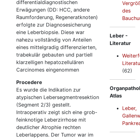
differentialdiagnostischen
Vergrö
Erwägungen (DD:
HCC
, andere
des
Raumforderung, Regeneratknoten)
Bauchu
erfolgte zur Diagnosesicherung
eine Leberbiopsie. Diese war
Leber -
nahezu vollständig von Anteilen
Literatur
eines mittelgradig differenzierten,
trabekulär gebauten und partiell
Weiter
klarzelligen hepatozellulären
Literatu
Carcinomes eingenommen
(62)
Procedere
Organpathol
Es wurde die Indikation zur
Atlas
atypischen Lebersegmentresektion
(Segment 2/3) gestellt.
Leber,
Intraoperativ zeigt sich eine grob-
Gallen
feinknotige Leberzirrhose mit
Pankre
deutlicher Atrophie rechten
Leberlappens. Der Tumor war im