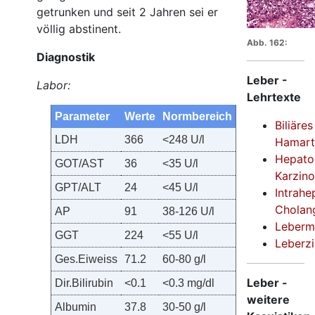
getrunken und seit 2 Jahren sei er
völlig abstinent.
Abb. 162:
Diagnostik
Leber -
Labor:
Lehrtexte
Parameter
Werte
Normbereich
Biliäres
LDH
366
<248 U/l
Hamar
Hepatoz
GOT
/AST
36
<35 U/l
Karzin
GPT
/ALT
24
<45 U/l
Intrahe
Cholan
AP
91
38-126 U/l
Leberm
GGT
224
<55 U/l
Leberzi
Ges.Eiweiss
71.2
60-80 g/l
Leber -
Dir.Bilirubin
<0.1
<0.3 mg/dl
weitere
Albumin
37.8
30-50 g/l