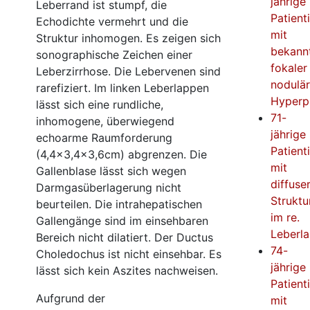
jährige
Leberrand ist stumpf, die
Patient
Echodichte vermehrt und die
mit
Struktur inhomogen. Es zeigen sich
bekann
sonographische Zeichen einer
fokaler
Leberzirrhose. Die Lebervenen sind
nodulär
rarefiziert. Im linken Leberlappen
Hyperp
lässt sich eine rundliche,
71-
inhomogene, überwiegend
jährige
echoarme Raumforderung
Patient
(4,4×3,4×3,6cm) abgrenzen. Die
mit
Gallenblase lässt sich wegen
diffuse
Darmgasüberlagerung nicht
Struktu
beurteilen. Die intrahepatischen
im re.
Gallengänge sind im einsehbaren
Leberl
Bereich nicht dilatiert. Der Ductus
74-
Choledochus ist nicht einsehbar. Es
jährige
lässt sich kein Aszites nachweisen.
Patient
Aufgrund der
mit