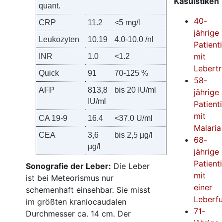
Kasuistiken
quant.
40-
CRP
11.2
<5 mg/l
jährige
Leukozyten
10.19
4.0-10.0 /nl
Patient
mit
INR
1.0
<1.2
Lebertr
Quick
91
70-125 %
58-
AFP
813,8
bis 20 IU/ml
jährige
IU/ml
Patient
mit
CA 19-9
16.4
<37.0 U/ml
Malaria
CEA
3,6
bis 2,5 µg/l
68-
µg/l
jährige
Patient
Sonografie der Leber:
Die Leber
mit
ist bei Meteorismus nur
einer
schemenhaft einsehbar. Sie misst
Leberf
im größten kraniocaudalen
71-
Durchmesser ca. 14 cm. Der