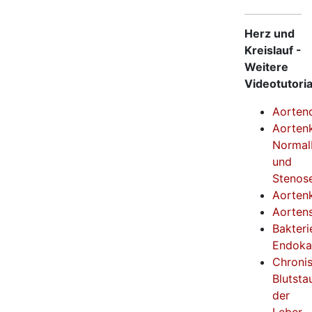
Herz und
Kreislauf -
Weitere
Videotutoria
Aortend
Aorten
Normal
und
Stenos
Aortenk
Aorten
Bakteri
Endokar
Chroni
Blutsta
der