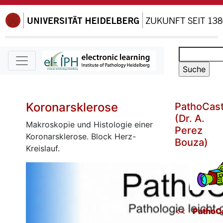
Koronarsklerose
PathoCas
(Dr. A.
Makroskopie und Histologie einer
Perez
Koronarsklerose. Block Herz-
Bouza)
Kreislauf.
<<
PathoC