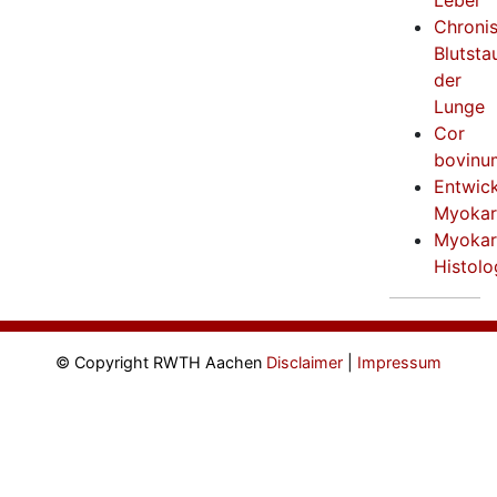
Leber
Chroni
Blutsta
der
Lunge
Cor
bovinu
Entwic
Myokar
Myokar
Histolo
© Copyright RWTH Aachen
Disclaimer
|
Impressum