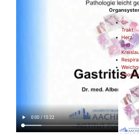
Organsyst
GI-
Trakt
Herz
und
Kreisla
Respira
Weichg
Knoche