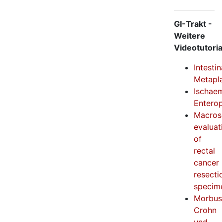
GI-Trakt -
Weitere
Videotutoria
Intestin
Metapl
Ischae
Enterop
Macros
evaluat
of
rectal
cancer
resecti
specim
Morbus
Crohn