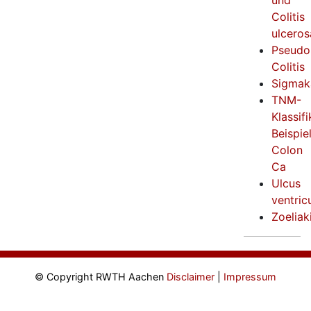
und
Colitis
ulceros
Pseud
Colitis
Sigmak
TNM-
Klassif
Beispie
Colon
Ca
Ulcus
ventricu
Zoeliak
© Copyright RWTH Aachen
Disclaimer
|
Impressum