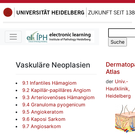
Vaskuläre Neoplasien
Dermatopa
Atlas
der
Univ.-
9.1 Infantiles Hämagiom
Hautklinik,
9.2 Kapillär-papilläres Angiom
Heidelberg
9.3 Arteriovenöses Hämangiom
9.4 Granuloma pyogenicum
9.5 Angiokeratom
9.6 Kaposi Sarkom
9.7 Angiosarkom