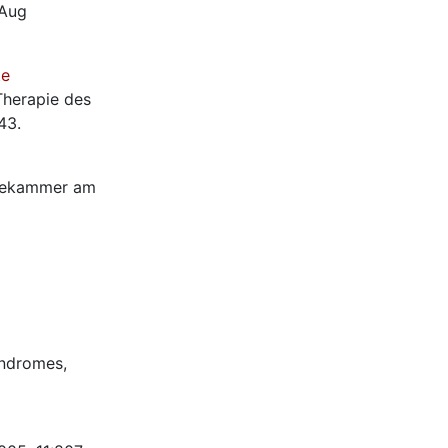
 Aug
te
Therapie des
43.
ztekammer am
yndromes,