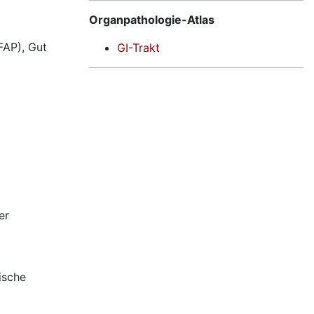
Organpathologie-Atlas
FAP), Gut
GI-Trakt
er
ische