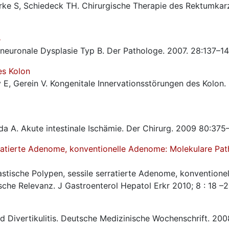
arke S, Schiedeck TH. Chirurgische Therapie des Rektumkar
B
 neuronale Dysplasie Typ B. Der Pathologe. 2007. 28:137–14
es Kolon
E, Gerein V. Kongenitale Innervationsstörungen des Kolon.
a A. Akute intestinale Ischämie. Der Chirurg. 2009 80:375
rratierte Adenome, konventionelle Adenome: Molekulare Pa
astische Polypen, sessile serratierte Adenome, konvention
che Relevanz. J Gastroenterol Hepatol Erkr 2010; 8 : 18 –2
d Divertikulitis. Deutsche Medizinische Wochenschrift. 200