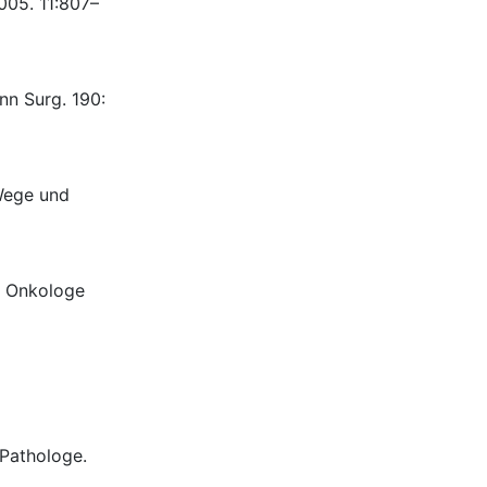
005. 11:807–
nn Surg. 190:
 Wege und
. Onkologe
Pathologe.