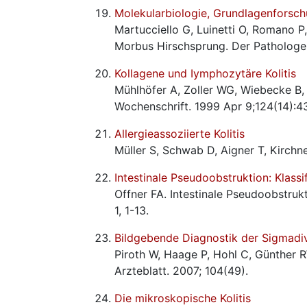
Molekularbiologie, Grundlagenforsc
Martucciello G, Luinetti O, Romano 
Morbus Hirschsprung. Der Pathologe.
Kollagene und Iymphozytäre Kolitis
Mühlhöfer A, Zoller WG, Wiebecke B,
Wochenschrift. 1999 Apr 9;124(14):4
Allergieassoziierte Kolitis
Müller S, Schwab D, Aigner T, Kirchne
Intestinale Pseudoobstruktion: Klassi
Offner FA. Intestinale Pseudoobstruk
1, 1-13.
Bildgebende Diagnostik der Sigmadive
Piroth W, Haage P, Hohl C, Günther R
Arzteblatt. 2007; 104(49).
Die mikroskopische Kolitis