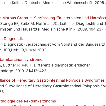
opische Kolitis. Deutsche Medizinische Wochenschrift. 2005
es Morbus Crohn“ – Kurzfassung für Internisten und Hausärz
Stange EF, Zeitz M, Hoffman JC. Leitlinie „Diagnostik und 
rnisten und Hausärzte. Medizinische Klinik. 2009. 104:237–
en Diagnostik
chen Diagnostik (verabschiedet vom Vorstand der Bundesär
g. 100,Heft 19,9. Mai 2003
ickdarmkarzinomsyndrome
 Büttner R, Rau T. Differenzialdiagnostik erblicher
hologe. 2010. 31:412–422.
illance of Hereditary Gastrointestinal Polyposis Syndromes
and Surveillance of Hereditary Gastrointestinal Polyposis S
–73
Pathologie des Rektumkarzinoms