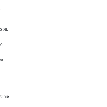
,
-306.
10
im
linie