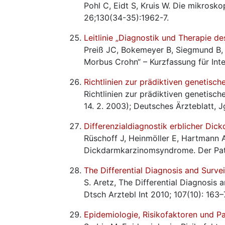
Pohl C, Eidt S, Kruis W. Die mikrosk
26;130(34-35):1962-7.
Leitlinie „Diagnostik und Therapie d
Preiß JC, Bokemeyer B, Siegmund B, 
Morbus Crohn“ – Kurzfassung für Inte
Richtlinien zur prädiktiven genetisch
Richtlinien zur prädiktiven genetis
14. 2. 2003); Deutsches Ärzteblatt, J
Differenzialdiagnostik erblicher D
Rüschoff J, Heinmöller E, Hartmann A,
Dickdarmkarzinomsyndrome. Der Pat
The Differential Diagnosis and Surve
S. Aretz, The Differential Diagnosis 
Dtsch Arztebl Int 2010; 107(10): 163
Epidemiologie, Risikofaktoren und 