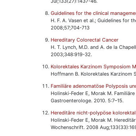
Jul;133(27):1437-46.
Guidelines for the clinical manageme
H. F. A. Vasen et al.; Guidelines for
2008;57;704-713
Hereditary Colorectal Cancer
H. T. Lynch, M.D. and A. de la Chapel
2003;348:919-32.
Kolorektales Karzinom Symposiom 
Hoffmann B. Kolorektales Karzinom 
Familiäre adenomatöse Polyposis u
Holinski-Feder E, Morak M. Familiä
Gastroenterologe. 2010. 5:7–15.
Hereditäre nicht-polypöse kolorekta
Holinski-Feder E, Morak M. Hereditä
Wochenschrift. 2008 Aug;133(33):16