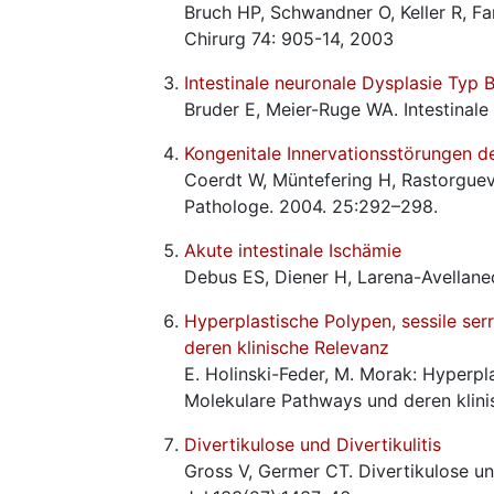
Bruch HP, Schwandner O, Keller R, F
Chirurg 74: 905-14, 2003
Intestinale neuronale Dysplasie Typ 
Bruder E, Meier-Ruge WA. Intestinale
Kongenitale Innervationsstörungen d
Coerdt W, Müntefering H, Rastorguev 
Pathologe. 2004. 25:292–298.
Akute intestinale Ischämie
Debus ES, Diener H, Larena-Avellaned
Hyperplastische Polypen, sessile se
deren klinische Relevanz
E. Holinski-Feder, M. Morak: Hyperpl
Molekulare Pathways und deren klinis
Divertikulose und Divertikulitis
Gross V, Germer CT. Divertikulose un