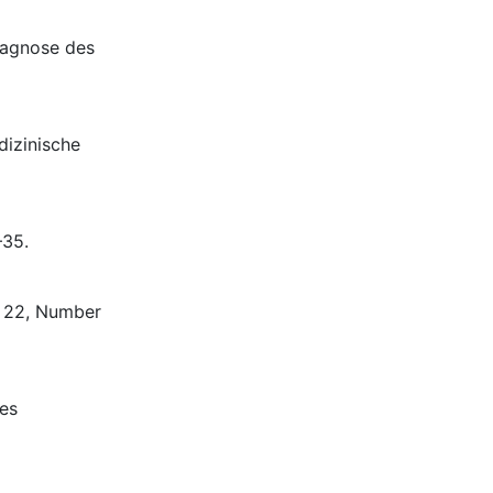
iagnose des
dizinische
–35.
e 22, Number
hes