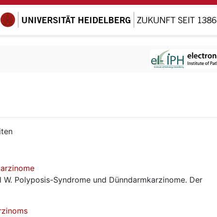
iten
karzinome
el W. Polyposis-Syndrome und Dünndarmkarzinome. Der
rzinoms