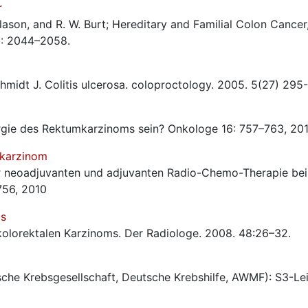
r
lason, and R. W. Burt; Hereditary and Familial Colon Cancer
): 2044–2058.
hmidt J. Colitis ulcerosa. coloproctology. 2005. 5(27) 295
urgie des Rektumkarzinoms sein? Onkologe 16: 757–763, 20
karzinom
zur neoadjuvanten und adjuvanten Radio-Chemo-Therapie be
756, 2010
ms
kolorektalen Karzinoms. Der Radiologe. 2008. 48:26–32.
che Krebsgesellschaft, Deutsche Krebshilfe, AWMF): S3-Leit