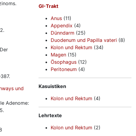
zinoms.
GI-Trakt
Anus
(11)
Appendix
(4)
2.
Dünndarm
(25)
Duodenum und Papilla vateri
(8)
Kolon und Rektum
(34)
 Der
Magen
(15)
Ösophagus
(12)
Peritoneum
(4)
–387.
Kasuistiken
thways und
Kolon und Rektum
(4)
elle Adenome:
5.
Lehrtexte
Kolon und Rektum
(2)
8