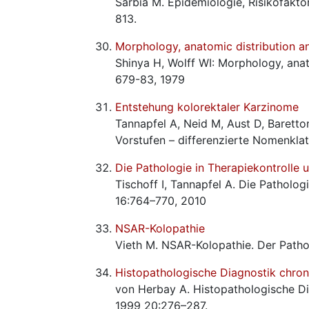
Sarbia M. Epidemiologie, Risikofakt
813.
Morphology, anatomic distribution an
Shinya H, Wolff WI: Morphology, anat
679-83, 1979
Entstehung kolorektaler Karzinome
Tannapfel A, Neid M, Aust D, Barett
Vorstufen – differenzierte Nomenklat
Die Pathologie in Therapiekontroll
Tischoff I, Tannapfel A. Die Pathol
16:764–770, 2010
NSAR-Kolopathie
Vieth M. NSAR-Kolopathie. Der Patho
Histopathologische Diagnostik chro
von Herbay A. Histopathologische Di
1999 20:276–287.