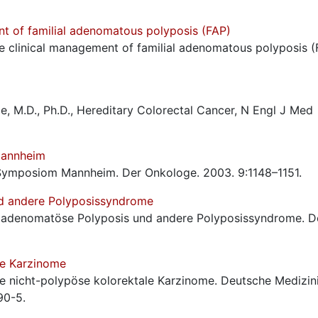
nt of familial adenomatous polyposis (FAP)
 the clinical management of familial adenomatous polyposis (
le, M.D., Ph.D., Hereditary Colorectal Cancer, N Engl J Med
Mannheim
Symposiom Mannheim. Der Onkologe. 2003. 9:1148–1151.
nd andere Polyposissyndrome
re adenomatöse Polyposis und andere Polyposissyndrome. D
le Karzinome
re nicht-polypöse kolorektale Karzinome. Deutsche Medizin
90-5.